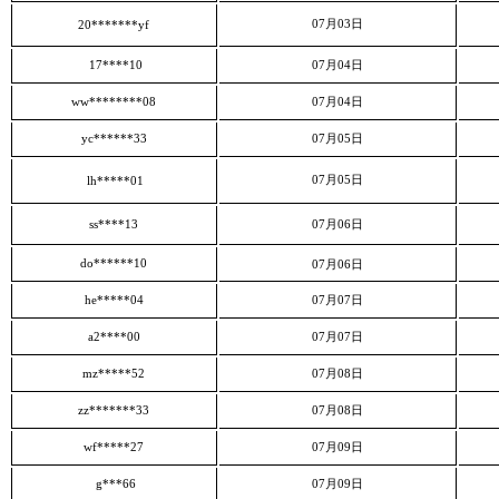
07月03日
20*******yf
17****10
07月04日
ww********08
07月04日
yc******33
07月05日
07月05日
lh*****01
ss****13
07月06日
do******10
07月06日
he
*****04
07月07日
a2****00
07月07日
mz*****52
07月08日
zz*******33
07月08日
wf*****27
07月09日
g***66
07月09日