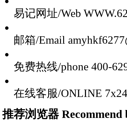
易记网址/Web
WWW.62
邮箱/Email
amyhkf6277
免费热线/phone
400-62
在线客服/ONLINE
7x
推荐浏览器 Recommend b