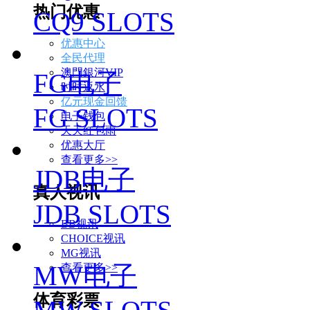
热门优惠
CQ9 SLOTS
优惠中心
全民代理
澳門銀河VIP
FG电子
时时返水
亿元现金回馈
FG SLOTS
电子钱包
天天红包雨
优惠大厅
查看更多>>
JDB电子
真人视讯
JDB SLOTS
BB视讯
CHOICE视讯
MG视讯
MW电子
查看更多>>
体育彩票