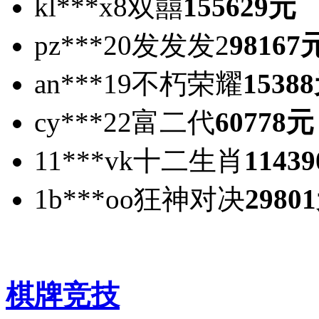
kl***x8
双囍
155629元
pz***20
发发发2
98167
an***19
不朽荣耀
1538
cy***22
富二代
60778元
11***vk
十二生肖
1143
1b***oo
狂神对决
2980
棋牌竞技