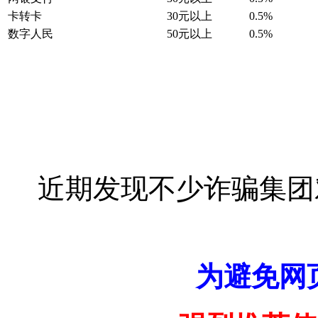
卡转卡
30元以上
0.5%
数字人民
50元以上
0.5%
近期发现不少诈骗集团
为避免网