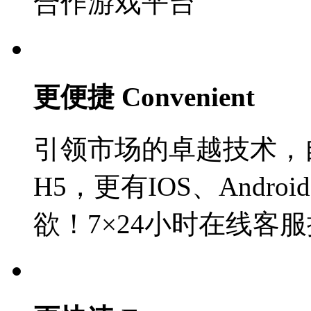
合作游戏平台
更便捷 Convenient
引领市场的卓越技术，
H5，更有IOS、And
欲！7×24小时在线客