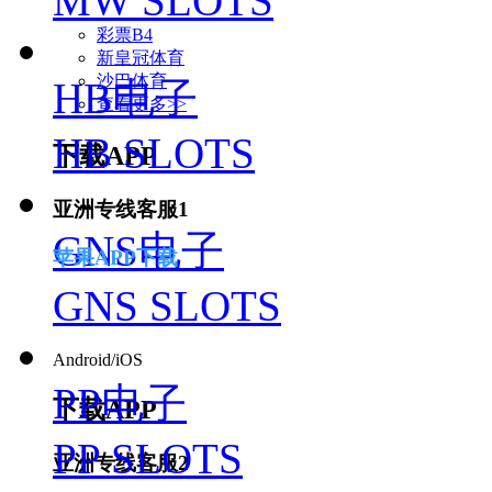
MW SLOTS
彩票B4
新皇冠体育
沙巴体育
HB电子
查看更多>>
HB SLOTS
下载APP
亚洲专线客服1
GNS电子
苹果APP下载
GNS SLOTS
Android/iOS
PP电子
下载APP
PP SLOTS
亚洲专线客服2