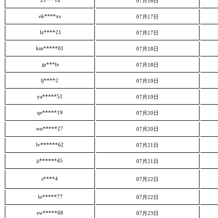
z5***1n
07月16日
ek****xs
07月17日
lz****21
07月17日
km*****01
07月18日
jp***lx
07月18日
lj****2
07月19日
ya*****51
07月19日
qe*****19
07月20日
wu*****27
07月20日
lv******62
07月21日
ji******45
07月21日
s****4
07月22日
lo*****77
07月22日
zw*****68
07月23日