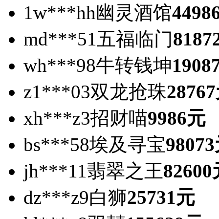
1w***hh
幽灵酒馆
4498
md***51
五福临门
8187
wh***98
牛转钱坤
1908
z1***03
双龙抢珠
2876
xh***z3
招财喵
9986元
bs***58
埃及寻宝
9807
jh***11
翡翠之王
8260
dz***z9
白狮
25731元